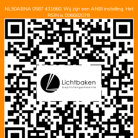
NL50ABNA 0587 431660. Wij zijn een ANBI instelling. Het
RSIN is 006682078.