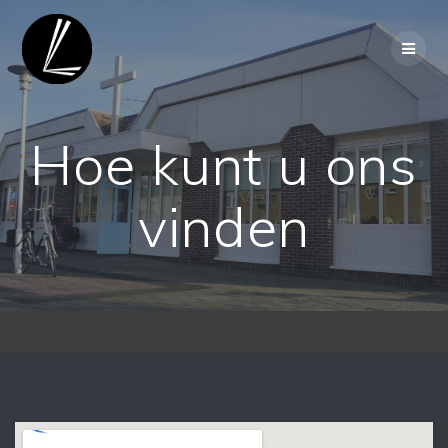
Ga
naar
de
inhoud
Hoe kunt u ons
vinden